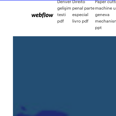
Denver
Direito
Paper cutt
gelişim
penal parte
machine u
testi
especial
geneva
pdf
livro pdf
mechanism
ppt