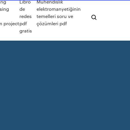
ing
Libro
Mühendislik
sing
de
elektromanyetiğinin
redes
temelleri soru ve
 project
pdf
çözümleri pdf
gratis