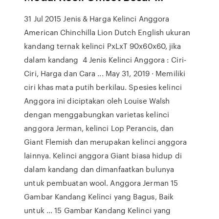
31 Jul 2015 Jenis & Harga Kelinci Anggora
American Chinchilla Lion Dutch English ukuran
kandang ternak kelinci PxLxT 90x60x60, jika
dalam kandang 4 Jenis Kelinci Anggora : Ciri-
Ciri, Harga dan Cara ... May 31, 2019 · Memiliki
ciri khas mata putih berkilau. Spesies kelinci
Anggora ini diciptakan oleh Louise Walsh
dengan menggabungkan varietas kelinci
anggora Jerman, kelinci Lop Perancis, dan
Giant Flemish dan merupakan kelinci anggora
lainnya. Kelinci anggora Giant biasa hidup di
dalam kandang dan dimanfaatkan bulunya
untuk pembuatan wool. Anggora Jerman 15
Gambar Kandang Kelinci yang Bagus, Baik
untuk ... 15 Gambar Kandang Kelinci yang