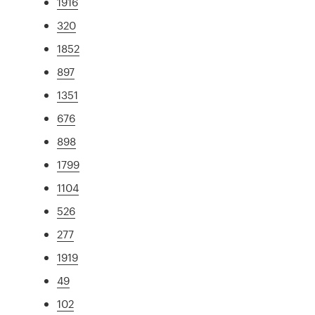
1916
320
1852
897
1351
676
898
1799
1104
526
277
1919
49
102