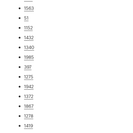
1563
51
1152
1432
1340
1985
397
1275
1942
1372
1867
1278
1419