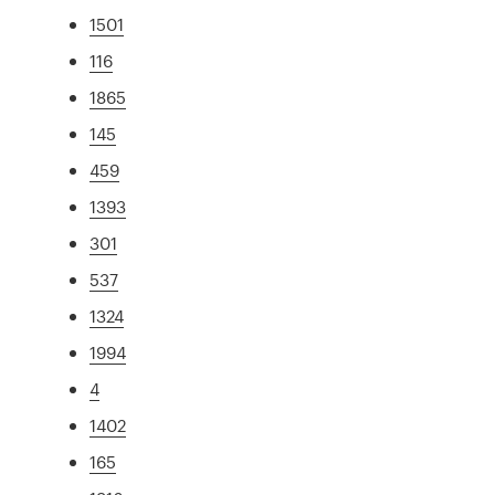
1501
116
1865
145
459
1393
301
537
1324
1994
4
1402
165