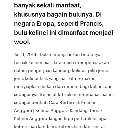
banyak sekali manfaat,
khususnya bagain bulunya. Di
negara Eropa, seperti Prancis,
bulu kelinci ini dimanfaat menjadi
wool.
Jul 11, 2016 · Dalam menjalankan budidaya
ternak kelinci hias, kita mesti mempersiapkan
dalam pengerjaan kandang kelinci, pilih jenis-
jenis kelinci hias yang pas kita ternakan,
menyiapkan makan dan minum bagi kelinci dan
sebagainya. Selanjut kita akan membahas hal ini
sebagai berikut. Cara Berternak Kelinci
Anggora | Kelinci Anggora Kandang Ternak
Kelinci Anggora Jangan lupa perhatikan juga
kebersihan kandang. kebersihan dan sanitasi